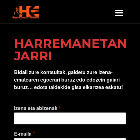
HARREMANETAN
JARRI
Bidali zure kontsultak, galdetu zure izena-
ematearen egoerari buruz edo edozein gaiari
buruz… edota taldekide gisa elkartzea eskatu!
Izena eta abizenak
*
E-maila
*